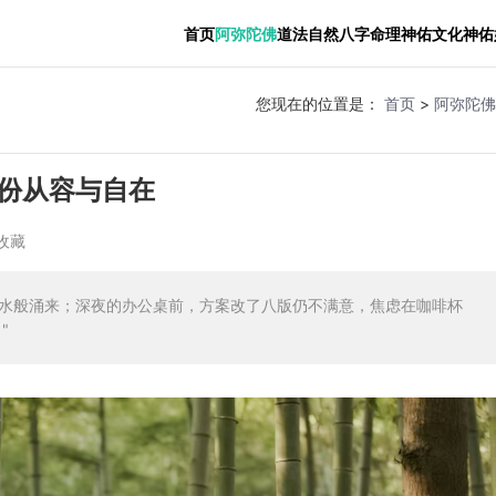
首页
阿弥陀佛
道法自然
八字命理
神佑文化
神佑
您现在的位置是：
首页
>
阿弥陀佛
份从容与自在
收藏
水般涌来；深夜的办公桌前，方案改了八版仍不满意，焦虑在咖啡杯
"