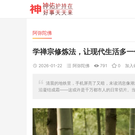
阿弥陀佛
学禅宗修炼法，让现代生活多一
2026-01-22
阿弥陀佛
791
0
加入
清晨的地铁里，手机屏亮了又暗，未读消息像潮
沿凝结成霜——这或许是千万都市人的日常切片。当