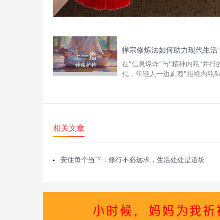
上一篇
在"信息爆炸"与"精神内耗"并行
代，年轻人一边刷着"拒绝内耗&qu
相关文章
安住每个当下：修行不必远求，生活处处是道场