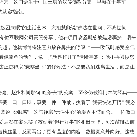
禅宗，这门诞生于中国土壤的汉传佛教分支，早就在千年前
的从容指南。
饭困来眠"的生活艺术。六祖慧能说"佛法在世间，不离世间
曾有位互联网公司高管分享，他在项目攻坚期总被焦虑裹挟，后来
声响起，他就悄悄将注意力放在鼻尖的呼吸上——吸气时感受空气
看似简单的动作，像一把钥匙打开了"情绪牢笼"：他不再被愤怒
这正是禅宗"觉察当下"的修炼法：不是要我们逃离生活，而是让
的关键。赵州和尚那句"吃茶去"的公案，至今仍被禅门奉为经典——
茶要一口一口喝，事要一件一件做，执着于"我要快速开悟""我必
常说"松弛感"，这与禅宗"无住生心"的境界不谋而合。一位做自
受启发在案头摆了枚刻着"但行好事"的和田玉牌，每次敲键盘前
盯着粉丝量，反而写出了更有温度的内容，数据竟意外向好。这枚