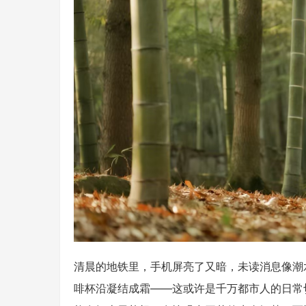
清晨的地铁里，手机屏亮了又暗，未读消息像潮
啡杯沿凝结成霜——这或许是千万都市人的日常切