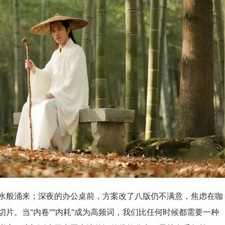
水般涌来；深夜的办公桌前，方案改了八版仍不满意，焦虑在咖
片。当"内卷""内耗"成为高频词，我们比任何时候都需要一种