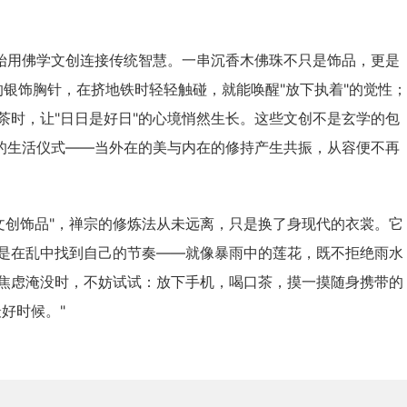
开始用佛学文创连接传统智慧。一串沉香木佛珠不只是饰品，更是
"的银饰胸针，在挤地铁时轻轻触碰，就能唤醒"放下执着"的觉性；
茶时，让"日日是好日"的心境悄然生长。这些文创不是玄学的包
摸的生活仪式——当外在的美与内在的修持产生共振，从容便不再
到"文创饰品"，禅宗的修炼法从未远离，只是换了身现代的衣裳。它
是在乱中找到自己的节奏——就像暴雨中的莲花，既不拒绝雨水
焦虑淹没时，不妨试试：放下手机，喝口茶，摸一摸随身携带的
好时候。"