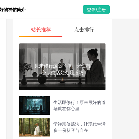
好物
神佑简介
登录/注册
站长推荐
点击排行
原来修行这么简单：安住内
心，生活处处是道场
生活即修行！原来最好的道
场就在你心里
学禅宗修炼法，让现代生活
多一份从容与自在