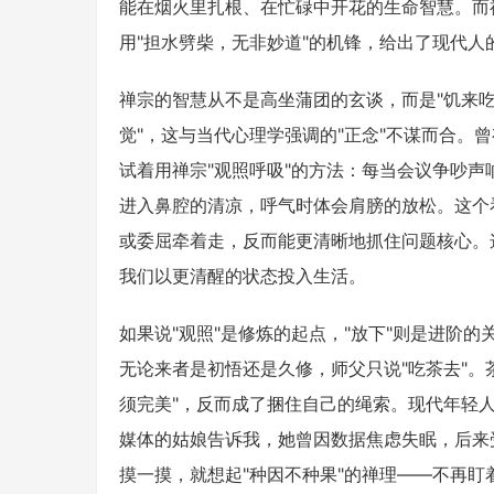
能在烟火里扎根、在忙碌中开花的生命智慧。而
用"担水劈柴，无非妙道"的机锋，给出了现代人
禅宗的智慧从不是高坐蒲团的玄谈，而是"饥来吃
觉"，这与当代心理学强调的"正念"不谋而合。
试着用禅宗"观照呼吸"的方法：每当会议争吵
进入鼻腔的清凉，呼气时体会肩膀的放松。这个
或委屈牵着走，反而能更清晰地抓住问题核心。
我们以更清醒的状态投入生活。
如果说"观照"是修炼的起点，"放下"则是进阶
无论来者是初悟还是久修，师父只说"吃茶去"。
须完美"，反而成了捆住自己的绳索。现代年轻人
媒体的姑娘告诉我，她曾因数据焦虑失眠，后来
摸一摸，就想起"种因不种果"的禅理——不再