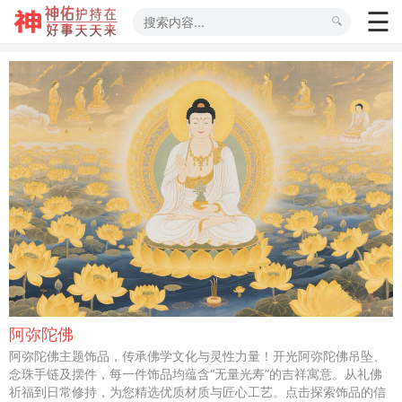
阿弥陀佛
阿弥陀佛主题饰品，传承佛学文化与灵性力量！开光阿弥陀佛吊坠、
念珠手链及摆件，每一件饰品均蕴含“无量光寿”的吉祥寓意。从礼佛
祈福到日常修持，为您精选优质材质与匠心工艺。点击探索饰品的信