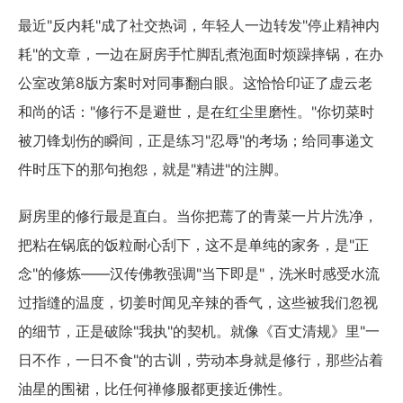
最近"反内耗"成了社交热词，年轻人一边转发"停止精神内
耗"的文章，一边在厨房手忙脚乱煮泡面时烦躁摔锅，在办
公室改第8版方案时对同事翻白眼。这恰恰印证了虚云老
和尚的话："修行不是避世，是在红尘里磨性。"你切菜时
被刀锋划伤的瞬间，正是练习"忍辱"的考场；给同事递文
件时压下的那句抱怨，就是"精进"的注脚。
厨房里的修行最是直白。当你把蔫了的青菜一片片洗净，
把粘在锅底的饭粒耐心刮下，这不是单纯的家务，是"正
念"的修炼——汉传佛教强调"当下即是"，洗米时感受水流
过指缝的温度，切姜时闻见辛辣的香气，这些被我们忽视
的细节，正是破除"我执"的契机。就像《百丈清规》里"一
日不作，一日不食"的古训，劳动本身就是修行，那些沾着
油星的围裙，比任何禅修服都更接近佛性。