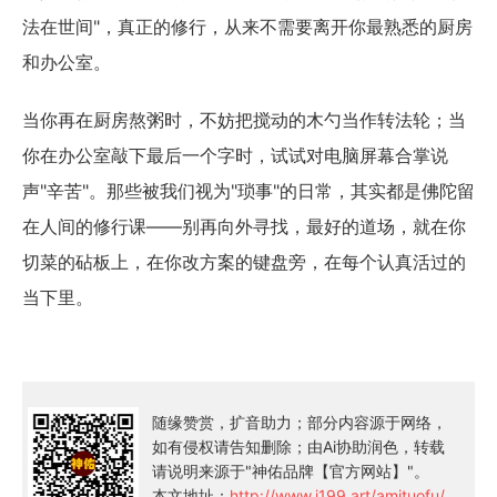
法在世间"，真正的修行，从来不需要离开你最熟悉的厨房
和办公室。
当你再在厨房熬粥时，不妨把搅动的木勺当作转法轮；当
你在办公室敲下最后一个字时，试试对电脑屏幕合掌说
声"辛苦"。那些被我们视为"琐事"的日常，其实都是佛陀留
在人间的修行课——别再向外寻找，最好的道场，就在你
切菜的砧板上，在你改方案的键盘旁，在每个认真活过的
当下里。
随缘赞赏，扩音助力；部分内容源于网络，
如有侵权请告知删除；由Ai协助润色，转载
请说明来源于"神佑品牌【官方网站】"。
本文地址：
http://www.i199.art/amituofu/