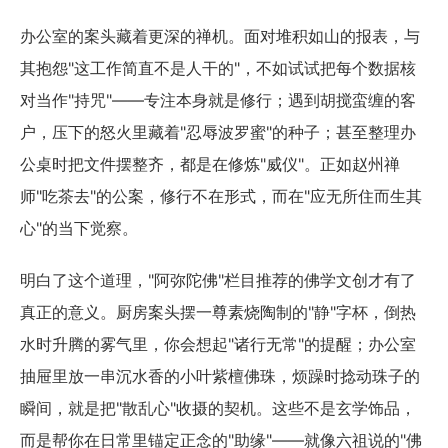
办公室的案头藏着更深的禅机。面对堆积如山的报表，与
其抱怨"这工作简直不是人干的"，不如试试把每个数据核
对当作"持咒"——专注本身就是修行；遇到胡搅蛮缠的客
户，压下的怒火里藏着"忍辱波罗蜜"的种子；甚至整理办
公桌时把文件摆整齐，都是在修炼"威仪"。正如赵州禅
师"吃茶去"的公案，修行不在形式，而在"应无所住而生其
心"的当下觉察。
明白了这个道理，"阿弥陀佛"栏目推荐的佛学文创才有了
真正的意义。厨房案头摆一尊素烧陶制的"静"字杯，倒热
水时升腾的雾气里，你会想起"诸行无常"的提醒；办公室
抽屉里放一串沉水香的小叶紫檀佛珠，烦躁时捻动珠子的
瞬间，就是把"散乱心"收摄的契机。这些不是玄学饰品，
而是帮你在日常里锚定正念的"助缘"——就像六祖说的"佛