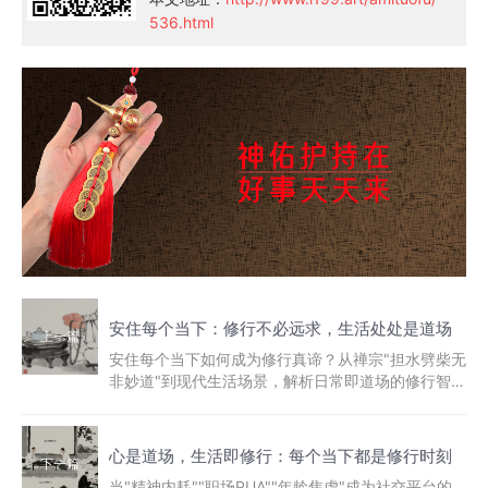
536.html
安住每个当下：修行不必远求，生活处处是道场
上一篇
安住每个当下如何成为修行真谛？从禅宗"担水劈柴无
非妙道"到现代生活场景，解析日常即道场的修行智
慧，结合佛学饰品的正念提醒...
心是道场，生活即修行：每个当下都是修行时刻
下一篇
当"精神内耗""职场PUA""年龄焦虑"成为社交平台的