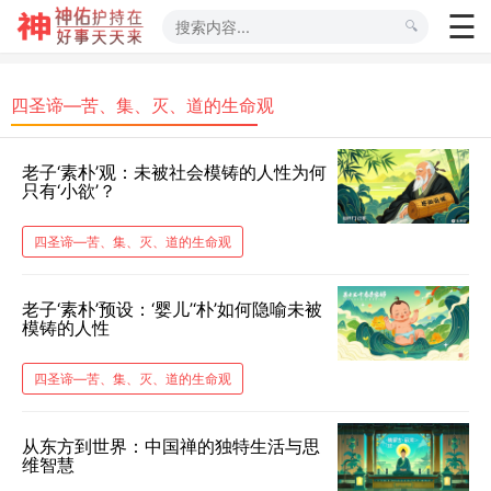
​四圣谛​—苦、集、灭、道的生命观
老子‘素朴’观：未被社会模铸的人性为何
只有‘小欲’？
​四圣谛​—苦、集、灭、道的生命观
老子‘素朴’预设：‘婴儿’‘朴’如何隐喻未被
模铸的人性
​四圣谛​—苦、集、灭、道的生命观
从东方到世界：中国禅的独特生活与思
维智慧