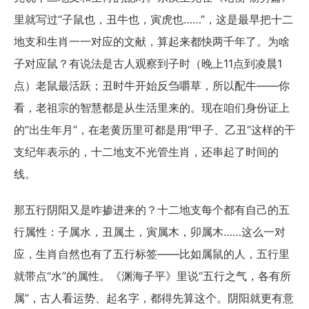
里就写过“子鼠也，丑牛也，寅虎也……”，这是最早把十二
地支和生肖一一对应的文献，算起来都快两千年了。为啥
子对应鼠？有说法是古人观察到子时（晚上11点到凌晨1
点）老鼠最活跃；丑时牛开始反刍嚼草，所以配牛——你
看，老祖宗的智慧都是从生活里来的。现在咱们身份证上
的“出生年月”，在老黄历里可都是用“甲子、乙丑”这样的干
支纪年表示的，十二地支不光管生肖，还串起了时间的
线。
那五行阴阳又是咋掺进来的？十二地支每个都有自己的五
行属性：子属水，丑属土，寅属木，卯属木……这么一对
应，生肖自然也有了五行标签——比如属鼠的人，五行里
就带点“水”的属性。《渊海子平》里说“五行之气，各有所
属”，古人看运势、起名字，都得先算这个。阴阳就更有意