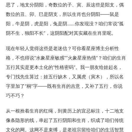
思了，地支分阴阳，奇数位的子、寅、辰这些是阳支，偶
数位的丑、卯、巳是阴支，所以生肖也分阴阳——鼠是
阳，牛是阴，虎是阳，兔是阴……你发现没？咱们常说“孤
阴不生，独阳不长”，这阴阳配对其实藏在生肖里呢。
现在年轻人觉得这些是老迷信？可你看星座博主分析性
格，不也得说“水象星座敏感”“火象星座热情”？咱们的生肖
五行其实是更本土化的“性格密码”。我一朋友给娃起名，
专门找先生算过：娃五行缺木，又属虎（寅木），所以名
字里加了“桐”字——既有生肖的吉意，又补了五行，你说
巧不巧？
从一根拴着生肖的红绳，到黄历上的宜忌标注，十二地支
像条隐形的线，串起了五行阴阳和生肖，织成了咱们传统
文化的网。这网不是束缚，是老祖宗留给咱们的生活智慧