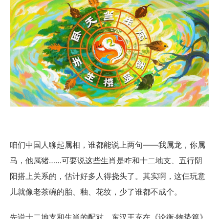
咱们中国人聊起属相，谁都能说上两句——我属龙，你属
马，他属猪……可要说这些生肖是咋和十二地支、五行阴
阳搭上关系的，估计好多人得挠头了。其实啊，这仨玩意
儿就像老茶碗的胎、釉、花纹，少了谁都不成个。
先说十二地支和生肖的配对。东汉王充在《论衡·物势篇》