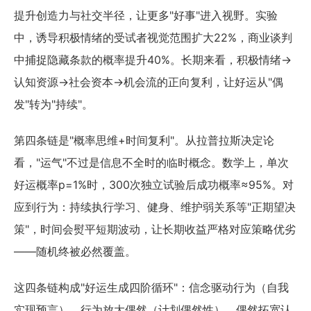
提升创造力与社交半径，让更多"好事"进入视野。实验
中，诱导积极情绪的受试者视觉范围扩大22%，商业谈判
中捕捉隐藏条款的概率提升40%。长期来看，积极情绪→
认知资源→社会资本→机会流的正向复利，让好运从"偶
发"转为"持续"。
第四条链是"概率思维+时间复利"。从拉普拉斯决定论
看，"运气"不过是信息不全时的临时概念。数学上，单次
好运概率p=1%时，300次独立试验后成功概率≈95%。对
应到行为：持续执行学习、健身、维护弱关系等"正期望决
策"，时间会熨平短期波动，让长期收益严格对应策略优劣
——随机终被必然覆盖。
这四条链构成"好运生成四阶循环"：信念驱动行为（自我
实现预言），行为放大偶然（计划偶然性），偶然拓宽认