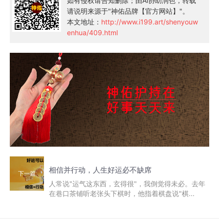
如有侵权请告知删除；由Ai协助润色，转载
请说明来源于"神佑品牌【官方网站】"。
本文地址：
http://www.i199.art/shenyouw
enhua/409.html
相信并行动，人生好运必不缺席
下一篇
人常说"运气这东西，玄得很"，我倒觉得未必。去年
在巷口茶铺听老张头下棋时，他指着棋盘说"棋...