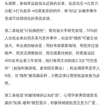
头观察，捡钱率远超低头赶路的后者。这是信念→注意力
分配→行为差异→结果差异的闭环，将"好运"从概率事件
变成可自我强化的系统反馈。
第二条链是"计划偶然性"。斯坦福大学研究发现，70%的
人生机会来自弱关系与意外事件，但这些"偶然"可被主动
放大。幸运者的秘诀是：用好奇探索新领域、用坚持过滤
噪声、用灵活调整路径、用乐观看待挫折。怀斯曼追踪
400名幸运者三年发现，他们每周主动制造2.3次"可控意
外"（如临时换路线、参加陌生聚会），机会捕获率是常人
6倍。当"偶然"被高频采样，大数定律让期望收益收敛为必
然。
第三条链是"积极情绪的认知扩容"。心理学家弗雷德里克
森的"拓展-建构"模型显示，积极情绪能拓宽注意力广度，