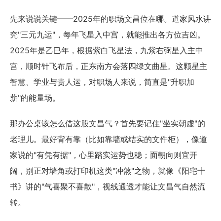
先来说说关键——2025年的职场文昌位在哪。道家风水讲
究"三元九运"，每年飞星入中宫，就能推出各方位吉凶。
2025年是乙巳年，根据紫白飞星法，九紫右弼星入主中
宫，顺时针飞布后，正东南方会落四绿文曲星。这颗星主
智慧、学业与贵人运，对职场人来说，简直是"升职加
薪"的能量场。
那办公桌该怎么借这股文昌气？首先要记住"坐实朝虚"的
老理儿。最好背有靠（比如靠墙或结实的文件柜），像道
家说的"有凭有据"，心里踏实运势也稳；面朝向则宜开
阔，别正对墙角或打印机这类"冲煞"之物，就像《阳宅十
书》讲的"气喜聚不喜散"，视线通透才能让文昌气自然流
转。