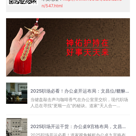
n/547.html
2025职场必看！办公桌开运布局：文昌位/貔貅摆放全解析
上一篇
当键盘敲击声与咖啡香气在办公室里交织，现代职场
人总在寻找"更顺一点"的秘诀。道家"天人合一...
2025职场开运干货：办公桌9宫格布局，文昌位/貔貅摆放一次讲清
下一篇
2025职场开运必看！道家视角解析办公桌九宫格布