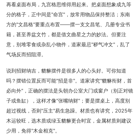
再看桌面布局，九宫格思维得用起来。把桌面想象成九等
分的格子，正中间是"命宫"，放常用物品保持整洁；东南
方的"文昌格"要重点布置——摆一支文昌笔、几册专业书
籍，甚至养盆文竹，都是借文曲星之力的妙法。但要注
意，别堆零食或杂乱小物件，道家最忌"秽气冲文"，乱了
气场反而招阻滞。
说到招财纳吉，貔貅摆件是很多人的心头好。可你知道
吗？摆错位置反而可能"招是非"。道家讲究"貔貅衔财，首
必向外"，正确的摆法是头朝办公室大门或窗户（别正对镜
子或鱼缸），这样才像"张嘴纳财"；要是摆桌上，高度别
超过视线，否则"压主"易生急躁。材质也有讲究，2025年
木运较旺，选木质或绿玉貔貅更合时宜，金属材质则建议
少用，免得"木金相克"。