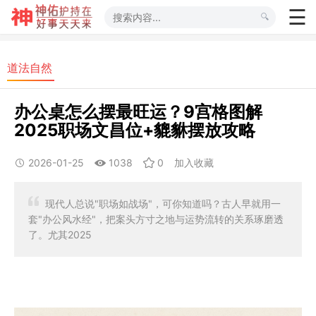
道法自然
办公桌怎么摆最旺运？9宫格图解
2025职场文昌位+貔貅摆放攻略
2026-01-25
1038
0
加入收藏
现代人总说"职场如战场"，可你知道吗？古人早就用一
套"办公风水经"，把案头方寸之地与运势流转的关系琢磨透
了。尤其2025