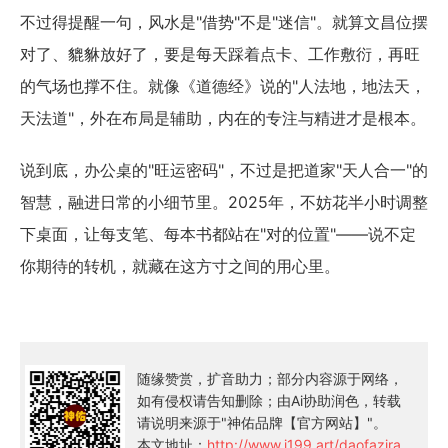
不过得提醒一句，风水是"借势"不是"迷信"。就算文昌位摆
对了、貔貅放好了，要是每天踩着点卡、工作敷衍，再旺
的气场也撑不住。就像《道德经》说的"人法地，地法天，
天法道"，外在布局是辅助，内在的专注与精进才是根本。
说到底，办公桌的"旺运密码"，不过是把道家"天人合一"的
智慧，融进日常的小细节里。2025年，不妨花半小时调整
下桌面，让每支笔、每本书都站在"对的位置"——说不定
你期待的转机，就藏在这方寸之间的用心里。
随缘赞赏，扩音助力；部分内容源于网络，
如有侵权请告知删除；由Ai协助润色，转载
请说明来源于"神佑品牌【官方网站】"。
本文地址：
http://www.i199.art/daofazira