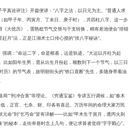
子平真诠评注》开篇便讲：“八字之法，以日元为主。”普通人求
（如甲子年、丙寅月、丁未日、庚子时），共四柱八字。这一步
用《大统历》，需熟稔节气交替与干支转换，稍有差池便会“排错
星赶月”法，正是江湖术士口传心授的“排八字秘诀”。
》强调：“命运二字，命是根基，运是轨迹。”大运以月柱为起
。比如阳年生男，需从出生月份起，顺数到下一个节气，以三日
时历》的节气表，故明朝街头的“铁口直断”先生，多随身带着油
。
“格局”“刑冲合害”等理论。《穷通宝鉴》专讲五行调候，如“春木
高低，正官、七杀、财、印各有喜忌。万历年间的命理大家万民
状元命”到“乞丐命”皆有详解——比如“甲木生于寅月，透丙火则
换”的秘本，走街串巷时念上几句，便让求算者觉得“字字戳心”。