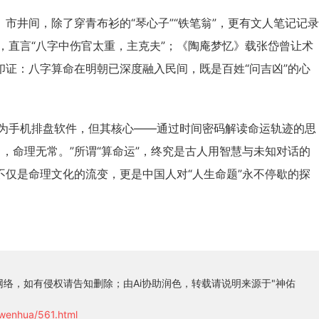
。市井间，除了穿青布衫的“琴心子”“铁笔翁”，更有文人笔记记录
，直言“八字中伤官太重，主克夫”；《陶庵梦忆》载张岱曾让术
印证：八字算命在明朝已深度融入民间，既是百姓“问吉凶”的心
为手机排盘软件，但其核心——通过时间密码解读命运轨迹的思
，命理无常。”所谓“算命运”，终究是古人用智慧与未知对话的
不仅是命理文化的流变，更是中国人对“人生命题”永不停歇的探
络，如有侵权请告知删除；由Ai协助润色，转载请说明来源于"神佑
iwenhua/561.html