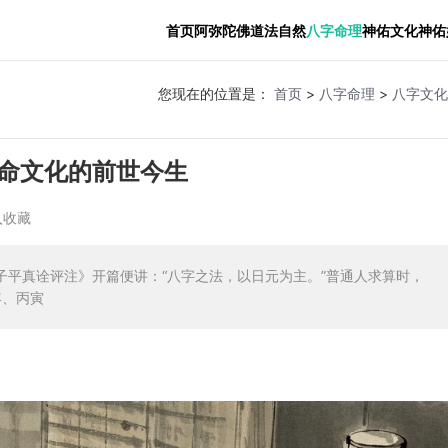
首页
阿弥陀佛
道法自然
八字命理
神佑文化
神佑
您现在的位置是：
首页
>
八字命理
>
八字文化
命文化的前世今生
入收藏
子平真诠评注》开篇便讲：“八字之法，以日元为主。”普通人求算时，
年、丙寅