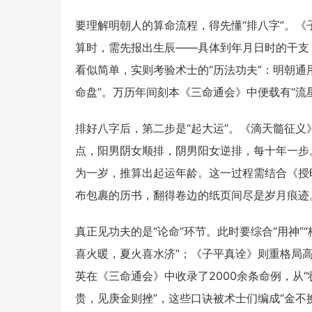
要理解明朝人的算命流程，得先懂“排八字”。《
算时，需先报出生辰——具体到年月日时的干支
看似简单，实则考验术士的“历法功夫”：明朝通
命盘”。万历年间刻本《三命通会》中便载有“流
排好八字后，第二步是“起大运”。《滴天髓征义
点，阳男阴女顺排，阴男阳女逆排，每十年一步
为一岁，推算出起运年龄。这一过程需结合《授
布包裹的历书，翻得卷边的纸页间尽是岁月痕迹
真正见功夫的是“论命”环节。此时要综合“用神”
喜火暖，夏火喜水济”；《子平真诠》则重格局
英在《三命通会》中收录了2000余条命例，从“
贵，见庚金则挫”，这些口诀被术士们编成“金不