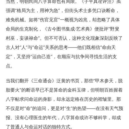
当然，明朝民间八字算命也有局限。《子平真诠评注》虽
强调“格局为主，用神为急”，但街头术士多凭口诀断命，
难免机械。如将“伤官见官”一概视为凶兆，却忽略了具体
命局的生克制化，《古今图书集成·艺术典》便批评“野叟
村巫，妄谈禄命”。但不可否认，这种文化现象深刻反映了
古人对“人”与“命运”关系的思考——他们既相信“命由天
定”，又坚持“运由己造”，在顺应与抗争间寻找生活的支
点。
当我们翻开《三命通会》泛黄的书页，那些“甲木参天，脱
胎要火”的断语早已不是算命的金科玉律，但明朝百姓握着
八字帖求问命运的身影，却永远定格在历史的褶皱里。那
不仅是对“命”的追问，更是对“生”的热望——在没有天气预
报、没有心理医生的年代，八字算命或许不够科学，却成
了普通人与命运对话的独特方式。