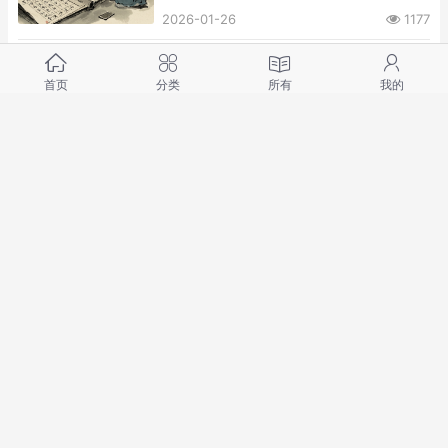
2026-01-26
1177
八字里的明朝烟火：民间算命文
首页
分类
所有
我的
化如何影响百姓生活
2026-01-26
1201
明朝街头的算命江湖：普通人的
八字命理那些事儿
2026-01-26
958
明朝百姓的命运密码：民间八字
算命文化全解析
2026-01-26
1032
活态传承看这里！华县皮影制作
技艺的守与新