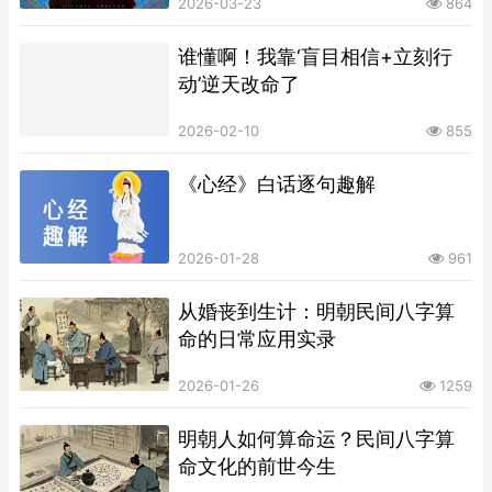
2026-03-23
864
谁懂啊！我靠‘盲目相信+立刻行
动’逆天改命了
2026-02-10
855
《心经》白话逐句趣解
2026-01-28
961
从婚丧到生计：明朝民间八字算
命的日常应用实录
2026-01-26
1259
明朝人如何算命运？民间八字算
命文化的前世今生