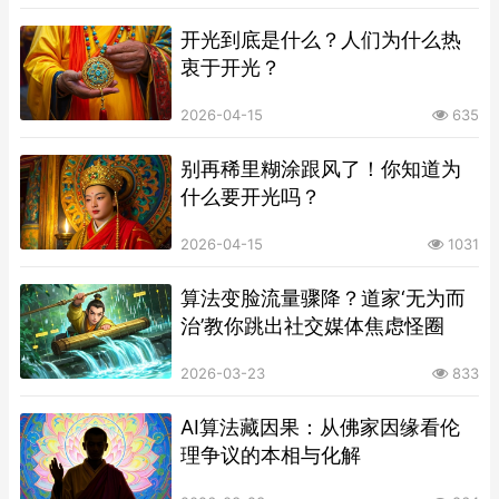
开光到底是什么？人们为什么热
衷于开光？
2026-04-15
635
别再稀里糊涂跟风了！你知道为
什么要开光吗？
2026-04-15
1031
算法变脸流量骤降？道家‘无为而
治’教你跳出社交媒体焦虑怪圈
2026-03-23
833
AI算法藏因果：从佛家因缘看伦
理争议的本相与化解